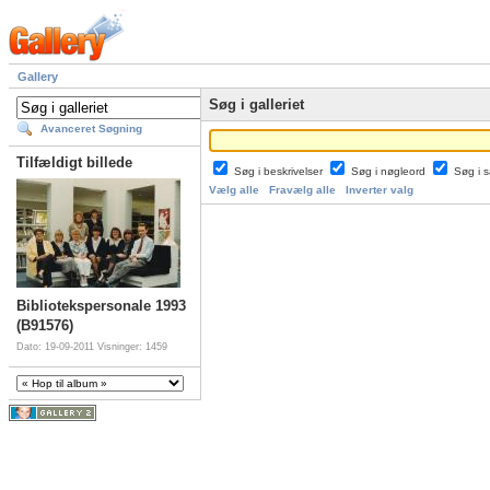
Gallery
Søg i galleriet
Avanceret Søgning
Tilfældigt billede
Søg i beskrivelser
Søg i nøgleord
Søg i
Vælg alle
Fravælg alle
Inverter valg
Bibliotekspersonale 1993
(B91576)
Dato: 19-09-2011
Visninger: 1459