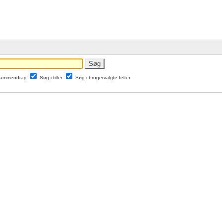
 sammendrag
Søg i titler
Søg i brugervalgte felter