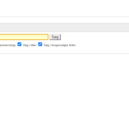
 sammendrag
Søg i titler
Søg i brugervalgte felter