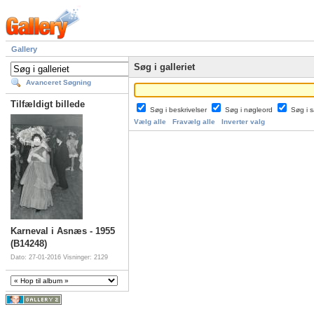
Gallery
Søg i galleriet
Avanceret Søgning
Tilfældigt billede
Søg i beskrivelser
Søg i nøgleord
Søg i
Vælg alle
Fravælg alle
Inverter valg
Karneval i Asnæs - 1955
(B14248)
Dato: 27-01-2016
Visninger: 2129