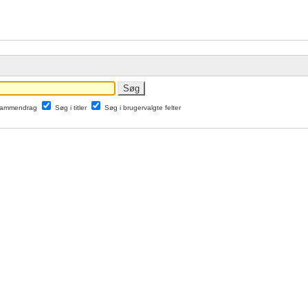
 sammendrag
Søg i titler
Søg i brugervalgte felter