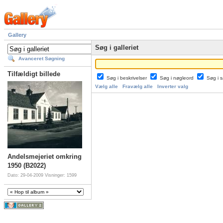
Gallery
Søg i galleriet
Avanceret Søgning
Tilfældigt billede
Søg i beskrivelser
Søg i nøgleord
Søg i
Vælg alle
Fravælg alle
Inverter valg
Andelsmejeriet omkring
1950 (B2022)
Dato: 29-04-2009
Visninger: 1599