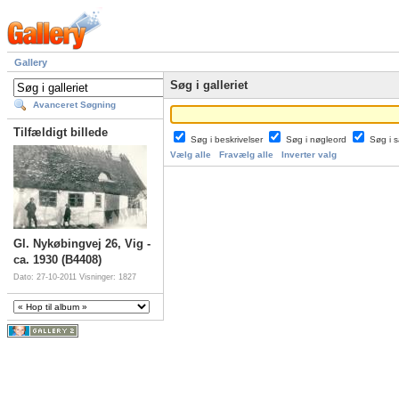
Gallery
Søg i galleriet
Avanceret Søgning
Tilfældigt billede
Søg i beskrivelser
Søg i nøgleord
Søg i
Vælg alle
Fravælg alle
Inverter valg
Gl. Nykøbingvej 26, Vig -
ca. 1930 (B4408)
Dato: 27-10-2011
Visninger: 1827