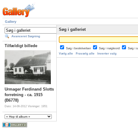
Gallery
Søg i galleriet
Avanceret Søgning
Tilfældigt billede
Søg i beskrivelser
Søg i nøgleord
Søg i
Vælg alle
Fravælg alle
Inverter valg
Urmager Ferdinand Slotts
forretning - ca. 1915
(B6778)
Dato: 14-06-2012
Visninger: 1951