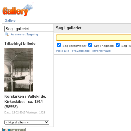
Gallery
Søg i galleriet
Avanceret Søgning
Tilfældigt billede
Søg i beskrivelser
Søg i nøgleord
Søg i
Vælg alle
Fravælg alle
Inverter valg
Korskirken i Vallekilde.
Kirkeskibet - ca. 1914
(B8558)
Dato: 12-02-2013
Visninger: 1428