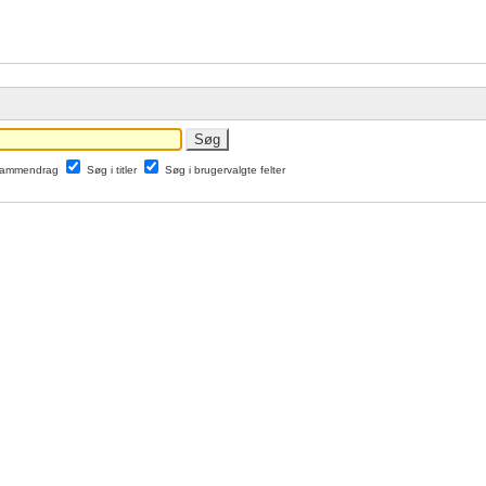
 sammendrag
Søg i titler
Søg i brugervalgte felter