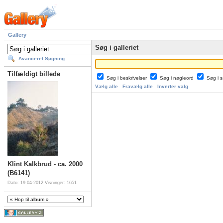
Gallery
Søg i galleriet
Avanceret Søgning
Tilfældigt billede
Søg i beskrivelser
Søg i nøgleord
Søg i
Vælg alle
Fravælg alle
Inverter valg
Klint Kalkbrud - ca. 2000
(B6141)
Dato: 19-04-2012
Visninger: 1651