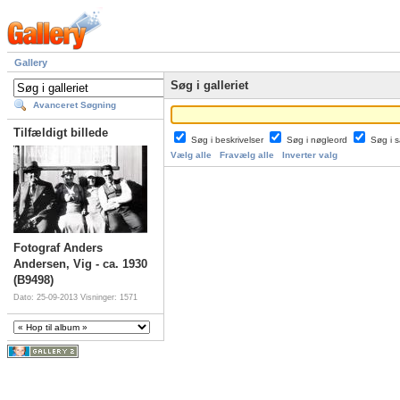
Gallery
Søg i galleriet
Avanceret Søgning
Tilfældigt billede
Søg i beskrivelser
Søg i nøgleord
Søg i
Vælg alle
Fravælg alle
Inverter valg
Fotograf Anders
Andersen, Vig - ca. 1930
(B9498)
Dato: 25-09-2013
Visninger: 1571