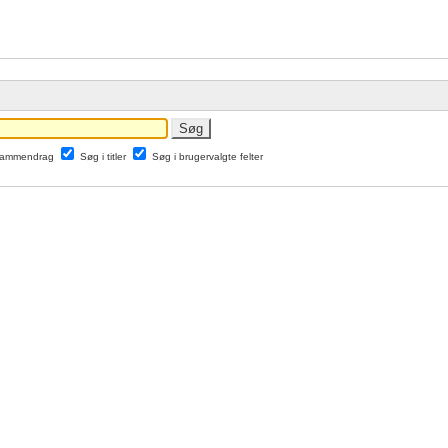
 sammendrag
Søg i titler
Søg i brugervalgte felter