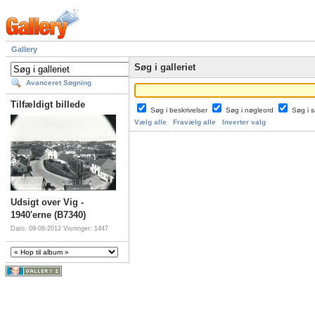
Gallery
Søg i galleriet
Avanceret Søgning
Tilfældigt billede
Søg i beskrivelser
Søg i nøgleord
Søg i
Vælg alle
Fravælg alle
Inverter valg
Udsigt over Vig -
1940'erne (B7340)
Dato: 09-08-2012
Visninger: 1447