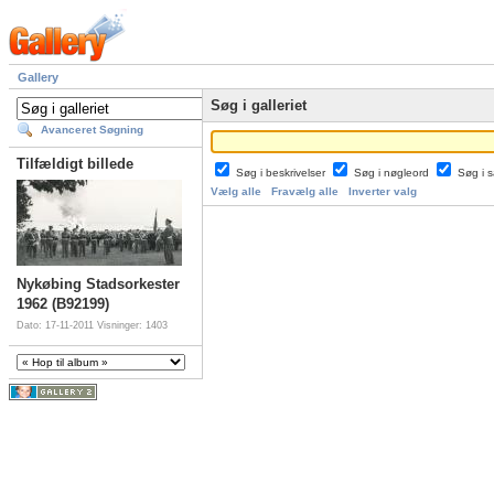
Gallery
Søg i galleriet
Avanceret Søgning
Tilfældigt billede
Søg i beskrivelser
Søg i nøgleord
Søg i
Vælg alle
Fravælg alle
Inverter valg
Nykøbing Stadsorkester
1962 (B92199)
Dato: 17-11-2011
Visninger: 1403