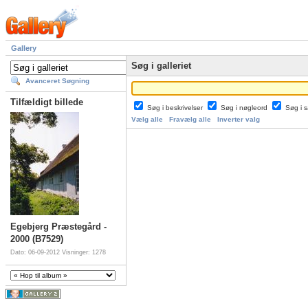
Gallery
Søg i galleriet
Avanceret Søgning
Tilfældigt billede
Søg i beskrivelser
Søg i nøgleord
Søg i
Vælg alle
Fravælg alle
Inverter valg
Egebjerg Præstegård -
2000 (B7529)
Dato: 06-09-2012
Visninger: 1278