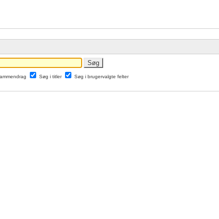
 sammendrag
Søg i titler
Søg i brugervalgte felter