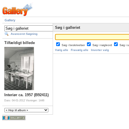
Gallery
Søg i galleriet
Avanceret Søgning
Tilfældigt billede
Søg i beskrivelser
Søg i nøgleord
Søg i
Vælg alle
Fravælg alle
Inverter valg
Interiør ca. 1957 (B92411)
Dato: 04-01-2012
Visninger: 1446