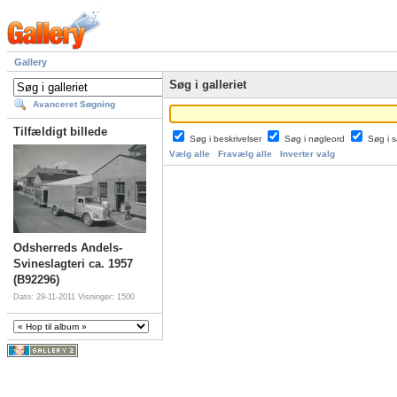
Gallery
Søg i galleriet
Avanceret Søgning
Tilfældigt billede
Søg i beskrivelser
Søg i nøgleord
Søg i
Vælg alle
Fravælg alle
Inverter valg
Odsherreds Andels-
Svineslagteri ca. 1957
(B92296)
Dato: 29-11-2011
Visninger: 1500