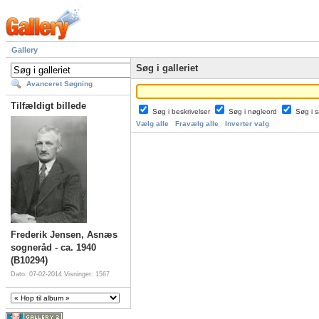
Gallery
Søg i galleriet
Avanceret Søgning
Tilfældigt billede
Søg i beskrivelser
Søg i nøgleord
Søg i
Vælg alle
Fravælg alle
Inverter valg
Frederik Jensen, Asnæs
sogneråd - ca. 1940
(B10294)
Dato: 07-02-2014
Visninger: 1567