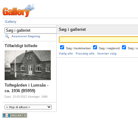
Gallery
Søg i galleriet
Avanceret Søgning
Tilfældigt billede
Søg i beskrivelser
Søg i nøgleord
Søg i
Vælg alle
Fravælg alle
Inverter valg
Toftegården i Lumsås -
ca. 1936 (B5959)
Dato: 15-03-2012
Visninger: 1486