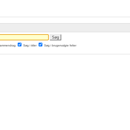
 sammendrag
Søg i titler
Søg i brugervalgte felter