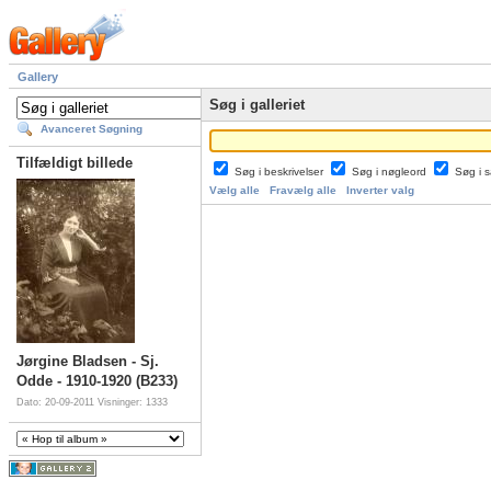
Gallery
Søg i galleriet
Avanceret Søgning
Tilfældigt billede
Søg i beskrivelser
Søg i nøgleord
Søg i
Vælg alle
Fravælg alle
Inverter valg
Jørgine Bladsen - Sj.
Odde - 1910-1920 (B233)
Dato: 20-09-2011
Visninger: 1333