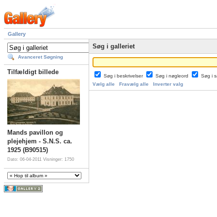
Gallery
Søg i galleriet
Avanceret Søgning
Tilfældigt billede
Søg i beskrivelser
Søg i nøgleord
Søg i
Vælg alle
Fravælg alle
Inverter valg
Mands pavillon og
plejehjem - S.N.S. ca.
1925 (B90515)
Dato: 06-04-2011
Visninger: 1750