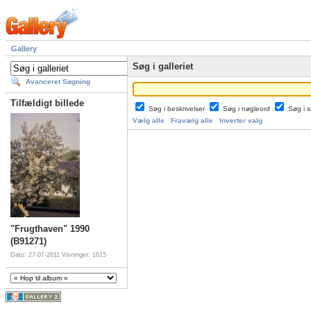
Gallery
Søg i galleriet
Avanceret Søgning
Tilfældigt billede
Søg i beskrivelser
Søg i nøgleord
Søg i
Vælg alle
Fravælg alle
Inverter valg
"Frugthaven" 1990
(B91271)
Dato: 27-07-2011
Visninger: 1615