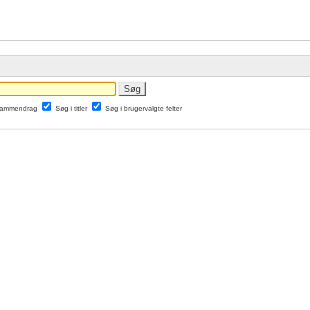
 sammendrag
Søg i titler
Søg i brugervalgte felter