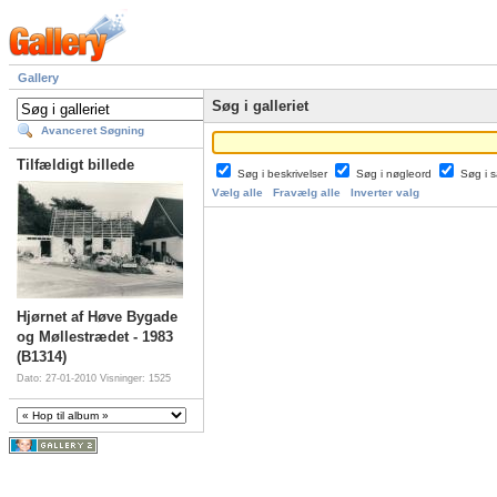
Gallery
Søg i galleriet
Avanceret Søgning
Tilfældigt billede
Søg i beskrivelser
Søg i nøgleord
Søg i
Vælg alle
Fravælg alle
Inverter valg
Hjørnet af Høve Bygade
og Møllestrædet - 1983
(B1314)
Dato: 27-01-2010
Visninger: 1525