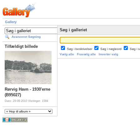
Gallery
Søg i galleriet
Avanceret Søgning
Tilfældigt billede
Søg i beskrivelser
Søg i nøgleord
Søg i
Vælg alle
Fravælg alle
Inverter valg
Rørvig Havn - 1930'erne
(B95027)
Dato: 29-09-2010
Visninger: 1584