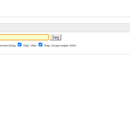
 sammendrag
Søg i titler
Søg i brugervalgte felter