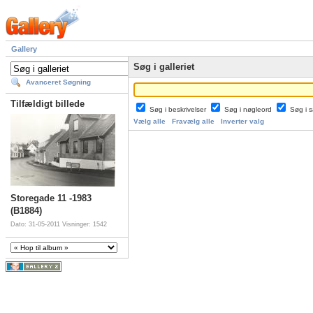
Gallery
Søg i galleriet
Avanceret Søgning
Tilfældigt billede
Søg i beskrivelser
Søg i nøgleord
Søg i
Vælg alle
Fravælg alle
Inverter valg
Storegade 11 -1983
(B1884)
Dato: 31-05-2011
Visninger: 1542