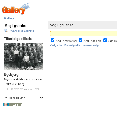
Gallery
Søg i galleriet
Avanceret Søgning
Tilfældigt billede
Søg i beskrivelser
Søg i nøgleord
Søg i
Vælg alle
Fravælg alle
Inverter valg
Egebjerg
Gymnastikforening - ca.
1915 (B8187)
Dato: 05-12-2012
Visninger: 1205