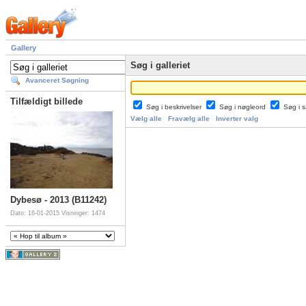
Gallery
Søg i galleriet
Avanceret Søgning
Tilfældigt billede
Søg i beskrivelser
Søg i nøgleord
Søg i
Vælg alle
Fravælg alle
Inverter valg
Dybesø - 2013 (B11242)
Dato: 16-01-2015
Visninger: 1474