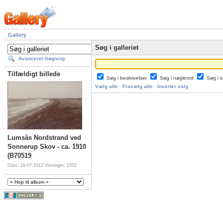
Gallery
Søg i galleriet
Avanceret Søgning
Tilfældigt billede
Søg i beskrivelser
Søg i nøgleord
Søg i
Vælg alle
Fravælg alle
Inverter valg
Lumsås Nordstrand ved
Sonnerup Skov - ca. 1910
(B70519
Dato: 16-07-2012
Visninger: 1552