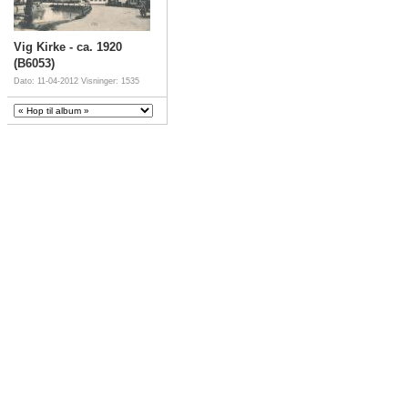
Vig Kirke - ca. 1920
(B6053)
Dato: 11-04-2012
Visninger: 1535