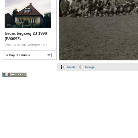
Grundtvigsvej 23 1998
(B90693)
Dato: 23-05-2011
Visninger: 1717
første
forrige