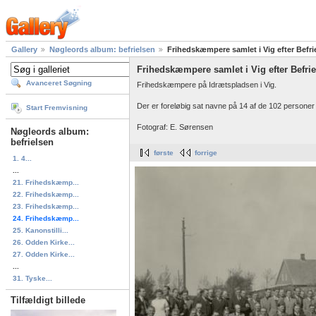
Gallery
Nøgleords album: befrielsen
Frihedskæmpere samlet i Vig efter Befri
Frihedskæmpere samlet i Vig efter Befrie
Avanceret Søgning
Frihedskæmpere på Idrætspladsen i Vig.
Der er foreløbig sat navne på 14 af de 102 personer p
Start Fremvisning
Fotograf: E. Sørensen
Nøgleords album:
befrielsen
første
forrige
1. 4...
...
21. Frihedskæmp...
22. Frihedskæmp...
23. Frihedskæmp...
24. Frihedskæmp...
25. Kanonstilli...
26. Odden Kirke...
27. Odden Kirke...
...
31. Tyske...
Tilfældigt billede