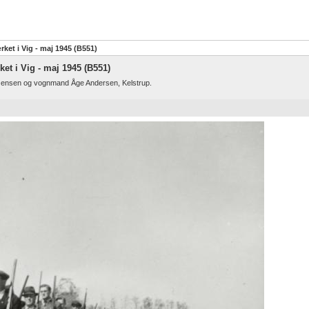
ket i Vig - maj 1945 (B551)
et i Vig - maj 1945 (B551)
Jensen og vognmand Åge Andersen, Kelstrup.