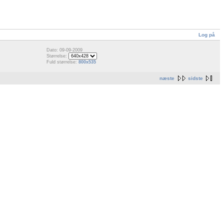
Log på
Dato: 09-09-2009
Størrelse:
Fuld størrelse:
800x535
næste
sidste