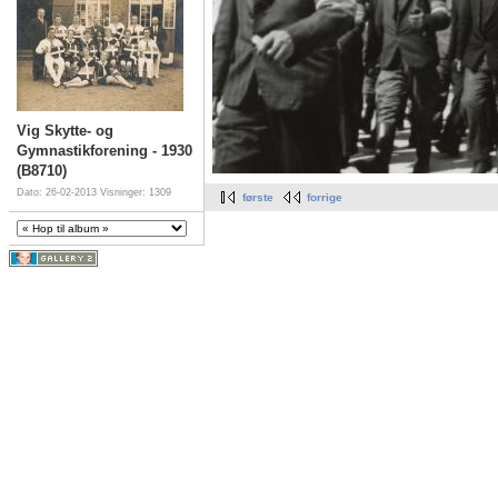
Vig Skytte- og
Gymnastikforening - 1930
(B8710)
Dato: 26-02-2013
Visninger: 1309
første
forrige