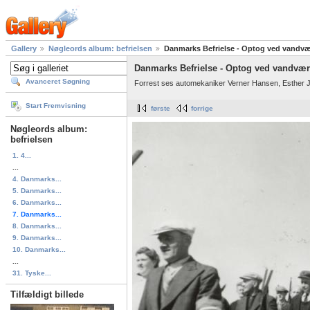
Gallery
Nøgleords album: befrielsen
Danmarks Befrielse - Optog ved vandvær
Danmarks Befrielse - Optog ved vandværk
Avanceret Søgning
Forrest ses automekaniker Verner Hansen, Esther 
Start Fremvisning
første
forrige
Nøgleords album:
befrielsen
1. 4...
...
4. Danmarks...
5. Danmarks...
6. Danmarks...
7. Danmarks...
8. Danmarks...
9. Danmarks...
10. Danmarks...
...
31. Tyske...
Tilfældigt billede