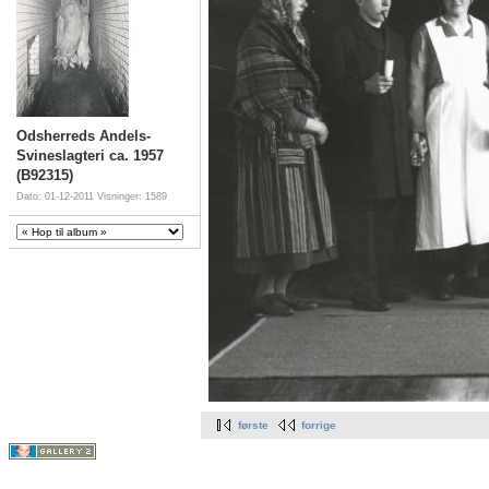
Odsherreds Andels-
Svineslagteri ca. 1957
(B92315)
Dato: 01-12-2011
Visninger: 1589
første
forrige