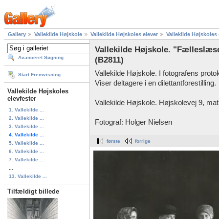
Gallery
Vallekilde Højskole
Vallekilde Højskoles elever
Vallekilde Højskoles 
Vallekilde Højskole. "Fælleslæser
Avanceret Søgning
(B2811)
Vallekilde Højskole. I fotografens prot
Start Fremvisning
Viser deltagere i en dilettantforestilling.
Vallekilde Højskoles
elevfester
Vallekilde Højskole. Højskolevej 9, matr.
1. Vallekilde ...
2. Vallekilde ...
Fotograf: Holger Nielsen
3. Vallekilde ...
4. Vallekilde ...
første
forrige
5. Vallekilde ...
6. Vallekilde ...
7. Vallekilde ...
...
13. Vallekilde ...
Tilfældigt billede