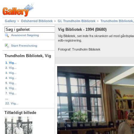
Gallery
Odsherred Bibliotek
Gl. Trundholm Bibliotek
Trundholm Bibliotek,
Vig Bibliotek - 1994 (B680)
Avanceret Søgning
Vig Bibliotek, set inde fra skranken ud mod gårdsplad
edb-registrering.
Start Fremvisning
Fotograf: Trundholm Bibliotek
Trundholm Bibliotek, Vig
1. Vig...
2. Vig...
3. Vig...
4. Vig...
5. Vig...
6. Vig...
7. Vig...
...
22. Vig...
Tilfældigt billede