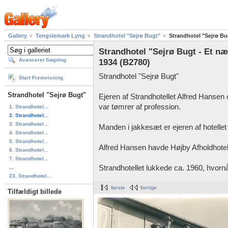
Gallery
Tengslemark Lyng
Strandhotel "Sejrø Bugt"
Strandhotel "Sejrø Bu
Strandhotel "Sejrø Bugt - Et næ
Avanceret Søgning
1934 (B2780)
Strandhotel "Sejrø Bugt"
Start Fremvisning
Strandhotel "Sejrø Bugt"
Ejeren af Strandhotellet Alfred Hansen 
var tømrer af profession.
1. Strandhotel...
2. Strandhotel...
3. Strandhotel...
Manden i jakkesæt er ejeren af hotellet
4. Strandhotel...
5. Strandhotel...
Alfred Hansen havde Højby Afholdhotel 
6. Strandhotel...
7. Strandhotel...
Strandhotellet lukkede ca. 1960, hvornå
...
23. Strandhotel...
første
forrige
Tilfældigt billede