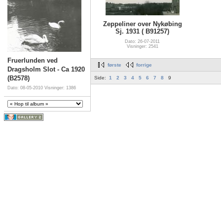
Zeppeliner over Nykøbing
Sj. 1931 ( B91257)
Dato: 26-07-2011
Visninger: 2541
Fruerlunden ved
første
forrige
Dragsholm Slot - Ca 1920
(B2578)
Side:
1
2
3
4
5
6
7
8
9
Dato: 08-05-2010
Visninger: 1386