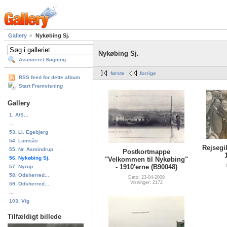
Gallery
Nykøbing Sj.
Nykøbing Sj.
Avanceret Søgning
første
forrige
RSS feed for dette album
Start Fremvisning
Gallery
1. A/S...
...
53. Ll. Egebjerg
54. Lumsås
Rejsegi
55. Nr. Asmindrup
Postkortmappe
56. Nykøbing Sj.
"Velkommen til Nykøbing"
- 1910'erne (B90048)
57. Nyrup
58. Odsherred...
Dato: 23-04-2009
Visninger: 2172
59. Odsherred...
...
103. Vig
Tilfældigt billede