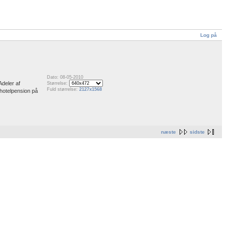
Log på
Dato: 08-05-2010
Adeler af
Størrelse:
Fuld størrelse:
2127x1568
 hotelpension på
næste
sidste