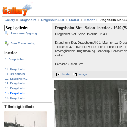
Gallery
Dragsholm
Dragsholm Slot
Slottet
Interiør
Dragsholm Slot. Sa
Dragsholm Slot. Salon. Interiør - 1940 (B
Avanceret Søgning
Dragsholm Slot. Salon. Interiør - 1940.
Dragsholm Slot. Dragsholm Allé 1. Matr. nr. 1a, Drag
Start Fremvisning
Tidligere navn: Baroniet Adelersborg - oprettet 15.
hovedgårdene Dragsholm og Dønnerup. Baroniet blev o
Interiør
slottet.
1. Dragsholm...
Fotograf: Søren Bay
...
10. Dragsholm...
11. Dragsholm...
første
forrige
12. Dragsholm...
13. Dragsholm...
14. Dragsholm...
15. Dragsholm...
16. Dragsholm...
Tilfældigt billede