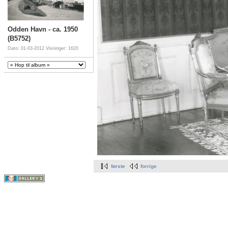
Odden Havn - ca. 1950
(B5752)
Dato: 01-03-2012
Visninger: 1620
første
forrige