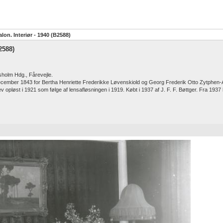
lon. Interiør - 1940 (B2588)
2588)
sholm Hdg., Fårevejle.
 december 1843 for Bertha Henriette Frederikke Løvenskiold og Georg Frederik Otto Zytphen-
pløst i 1921 som følge af lensafløsningen i 1919. Købt i 1937 af J. F. F. Bøttger. Fra 1937