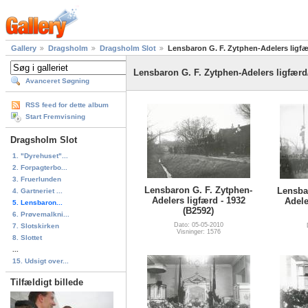
Gallery
Dragsholm
Dragsholm Slot
Lensbaron G. F. Zytphen-Adelers ligfæ
Lensbaron G. F. Zytphen-Adelers ligfærd
Avanceret Søgning
RSS feed for dette album
Start Fremvisning
Dragsholm Slot
1. "Dyrehuset"...
2. Forpagterbo...
3. Fruerlunden
Lensbaron G. F. Zytphen-
Lensba
4. Gartneriet ...
Adelers ligfærd - 1932
Adele
5. Lensbaron...
(B2592)
6. Prøvemalkni...
Dato: 05-05-2010
7. Slotskirken
Visninger: 1576
8. Slottet
...
15. Udsigt over...
Tilfældigt billede