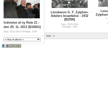
Lens
Lensbaron G. F. Zytphen-
Zytphen
Adelers bisættelse - 1932
-
(B2590)
Indvielse af ny Rute 21 -
Dato: 05-05-2010
den 29. 11. 2013 (B10601)
Visninger: 1434
Dato: 29-11-2013
Visninger: 1476
Side:
1