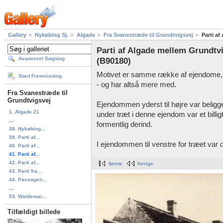
Gallery
Nykøbing Sj.
Algade
Fra Svanestræde til Grundtvigsvej
Parti a
Parti af Algade mellem Grundtv
Avanceret Søgning
(B90180)
Motivet er samme række af ejendome, 
Start Fremvisning
- og har altså mere med.
Fra Svanestræde til
Grundtvigsvej
Ejendommen yderst til højre var beligg
1. Algade 21
under træt i denne ejendom var et bill
...
formentlig derind.
38. Nykøbing...
39. Parti af...
I ejendommen til venstre for træet va
40. Parti af...
41. Parti af...
42. Parti af...
første
forrige
43. Parti fra...
44. Passagen...
...
53. Waldemar...
Tilfældigt billede