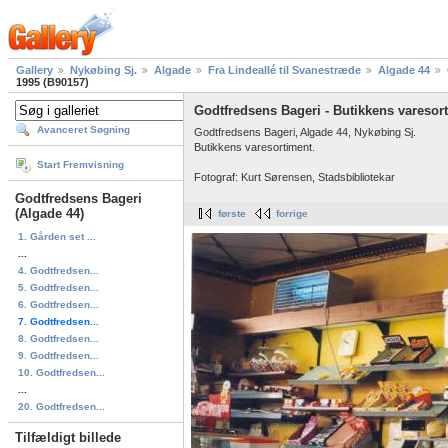
Gallery
Nykøbing Sj.
Algade
Fra Lindeallé til Svanestræde
Algade 44
1995 (B90157)
Godtfredsens Bageri - Butikkens varesort
Avanceret Søgning
Godtfredsens Bageri, Algade 44, Nykøbing Sj.
Butikkens varesortiment.
Start Fremvisning
Fotograf: Kurt Sørensen, Stadsbibliotekar
Godtfredsens Bageri
(Algade 44)
første
forrige
1. Gården set ...
...
4. Godtfredsen...
5. Godtfredsen...
6. Godtfredsen...
7. Godtfredsen...
8. Godtfredsen...
9. Godtfredsen...
10. Godtfredsen...
...
20. Godtfredsen...
Tilfældigt billede