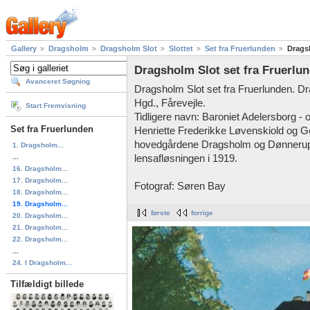
Gallery
Dragsholm
Dragsholm Slot
Slottet
Set fra Fruerlunden
Dragsh
Dragsholm Slot set fra Fruerlun
Avanceret Søgning
Dragsholm Slot set fra Fruerlunden. Dr
Hgd., Fårevejle.
Start Fremvisning
Tidligere navn: Baroniet Adelersborg - 
Set fra Fruerlunden
Henriette Frederikke Løvenskiold og G
hovedgårdene Dragsholm og Dønnerup. 
1. Dragsholm...
...
lensafløsningen i 1919.
16. Dragsholm...
17. Dragsholm...
Fotograf: Søren Bay
18. Dragsholm...
19. Dragsholm...
første
forrige
20. Dragsholm...
21. Dragsholm...
22. Dragsholm...
...
24. I Dragsholm...
Tilfældigt billede