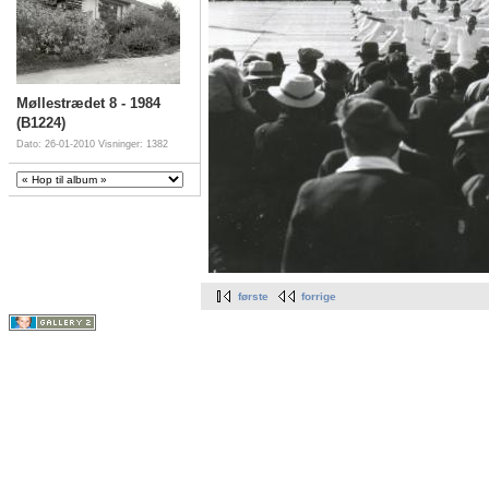
Møllestrædet 8 - 1984
(B1224)
Dato: 26-01-2010
Visninger: 1382
første
forrige