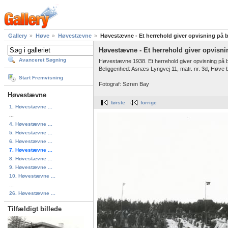
Gallery
Høve
Høvestævne
Høvestævne - Et herrehold giver opvisning på 
Høvestævne - Et herrehold giver opvisni
Avanceret Søgning
Høvestævne 1938. Et herrehold giver opvisning på 
Beliggenhed: Asnæs Lyngvej 11, matr. nr. 3d, Høve b
Start Fremvisning
Fotograf: Søren Bay
Høvestævne
første
forrige
1. Høvestævne ...
...
4. Høvestævne ...
5. Høvestævne ...
6. Høvestævne ...
7. Høvestævne ...
8. Høvestævne ...
9. Høvestævne ...
10. Høvestævne ...
...
26. Høvestævne ...
Tilfældigt billede