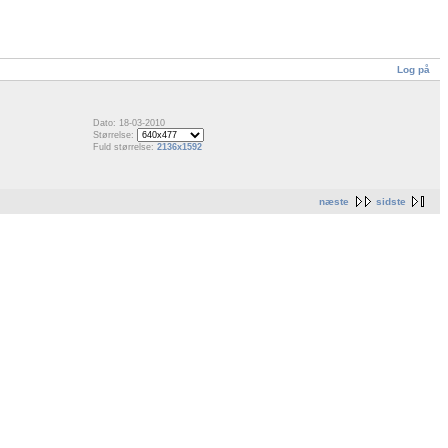
Log på
Dato: 18-03-2010
Størrelse:
Fuld størrelse:
2136x1592
næste
sidste