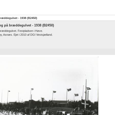
bræddegulvet - 1938 (B2450)
ng på bræddegulvet - 1938 (B2450)
bræddegulvet. Festpladsen i Høve.
y, Asnæs. Ejet i 2010 af DGI Vestsjælland.