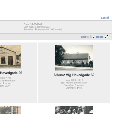
Log på
Dato: 24-03-2009
Ejer: Galleri administrator
Størrelse: 76 emner (ialt 105 emner)
næste
sidste
 Hovedgade 26
Album: Vig Hovedgade 32
03-06-2010
Dato: 03-06-2010
ri administrator
Ejer: Galleri administrator
se: 4 emner
Størrelse: 3 emner
ger: 1516
Visninger: 1459