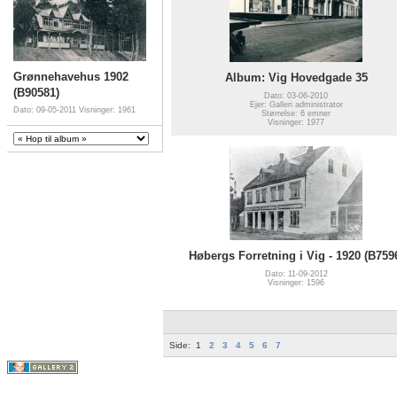
Grønnehavehus 1902
Album: Vig Hovedgade 35
(B90581)
Dato: 03-06-2010
Ejer: Galleri administrator
Dato: 09-05-2011
Visninger: 1961
Størrelse: 6 emner
Visninger: 1977
Høbergs Forretning i Vig - 1920 (B759
Dato: 11-09-2012
Visninger: 1596
Side:
1
2
3
4
5
6
7