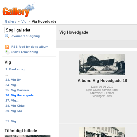
Gallery
Vig
Vig Hovedgade
Vig Hovedgade
Avanceret Søgning
RSS feed for dette album
Start Fremvisning
Vig
1. Banker og...
...
23. Vig By
Album: Vig Hovedgade 18
24. Vig...
Dato: 03-06-2010
25. Vig Gartneri
Ejer: Galleri administrator
Størrelse: 8 emner
26. Vig Hovedgade
Visninger: 3069
27. Vig...
28. Vig Kirke
29. Vig Kro
...
51. Vig...
Tilfældigt billede