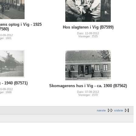
ns optog i Vig - 1925
Hos slagteren i Vig (B7599)
7580)
Dato: 12-09-2012
10-09-2012
Visninger: 2535
ger: 1601
 - 1940 (B7571)
Skomagerens hus i Vig - ca. 1900 (B7562)
10-09-2012
Dato: 07-09-2012
ger: 1668
Visninger: 1570
næste
sidste