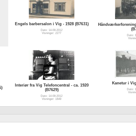
Engels barbersalon i Vig - 1928 (B7631)
Håndværkerforeninge
(B
Dato: 14-09-2012
Visninger: 2277
Dato: 
Visnin
Kanetur i Vig
Interiør fra Vig Telefoncentral - ca. 1920
6)
(B7629)
Dato: 
Visnin
Dato: 14-09-2012
Visninger: 1849