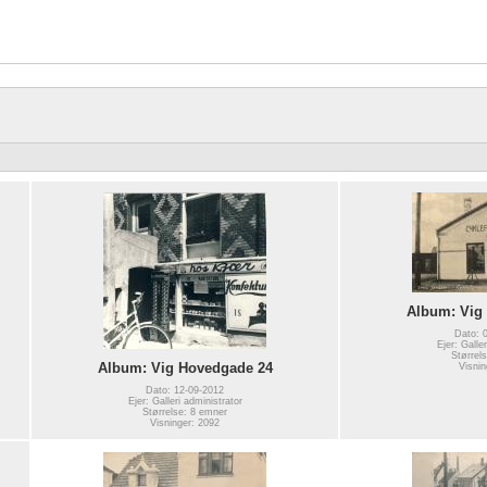
Album: Vig
Dato: 
Ejer: Galle
Størrel
Album: Vig Hovedgade 24
Visnin
Dato: 12-09-2012
Ejer: Galleri administrator
Størrelse: 8 emner
Visninger: 2092