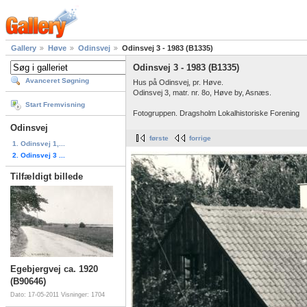
Gallery
Høve
Odinsvej
Odinsvej 3 - 1983 (B1335)
Odinsvej 3 - 1983 (B1335)
Avanceret Søgning
Hus på Odinsvej, pr. Høve.
Odinsvej 3, matr. nr. 8o, Høve by, Asnæs.
Start Fremvisning
Fotogruppen. Dragsholm Lokalhistoriske Forening
Odinsvej
første
forrige
1. Odinsvej 1,...
2. Odinsvej 3 ...
Tilfældigt billede
Egebjergvej ca. 1920
(B90646)
Dato: 17-05-2011
Visninger: 1704