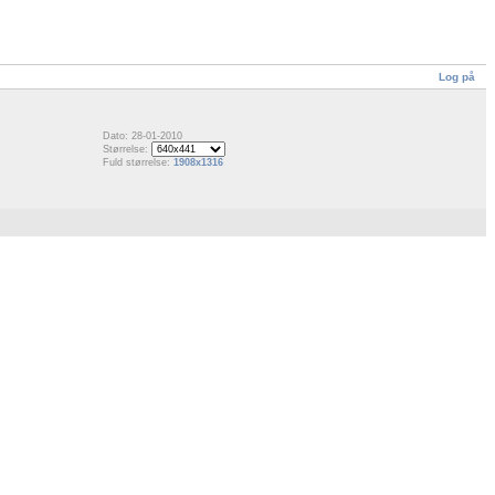
Log på
Dato: 28-01-2010
Størrelse:
Fuld størrelse:
1908x1316