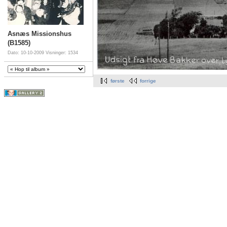
Asnæs Missionshus
(B1585)
Dato: 10-10-2009
Visninger: 1534
første
forrige