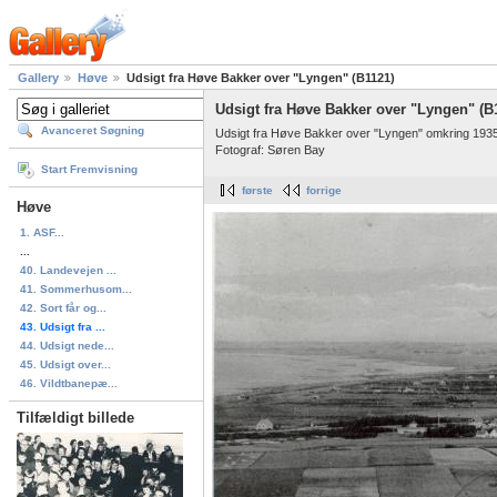
Gallery
Høve
Udsigt fra Høve Bakker over "Lyngen" (B1121)
Udsigt fra Høve Bakker over "Lyngen" (B
Avanceret Søgning
Udsigt fra Høve Bakker over "Lyngen" omkring 1935
Fotograf: Søren Bay
Start Fremvisning
første
forrige
Høve
1. ASF...
...
40. Landevejen ...
41. Sommerhusom...
42. Sort får og...
43. Udsigt fra ...
44. Udsigt nede...
45. Udsigt over...
46. Vildtbanepæ...
Tilfældigt billede