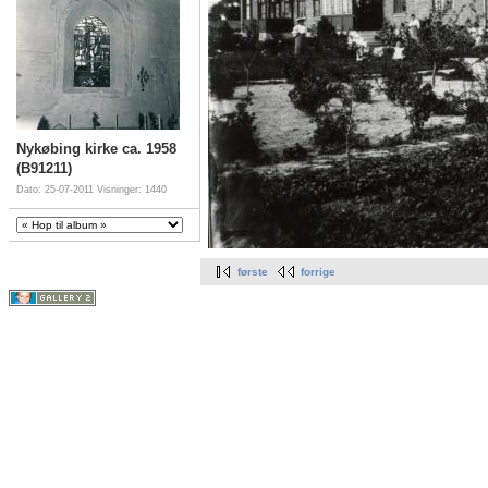
Nykøbing kirke ca. 1958
(B91211)
Dato: 25-07-2011
Visninger: 1440
første
forrige