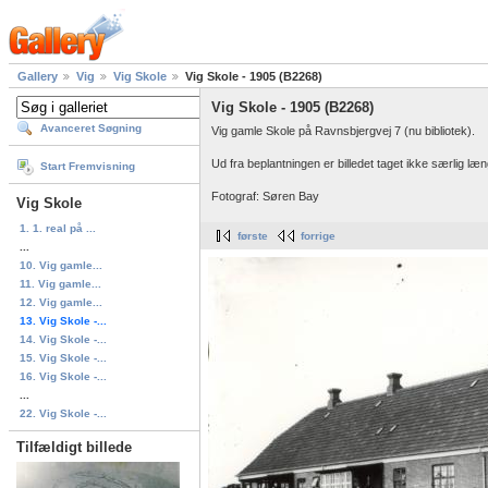
Gallery
Vig
Vig Skole
Vig Skole - 1905 (B2268)
Vig Skole - 1905 (B2268)
Avanceret Søgning
Vig gamle Skole på Ravnsbjergvej 7 (nu bibliotek).
Ud fra beplantningen er billedet taget ikke særlig læ
Start Fremvisning
Fotograf: Søren Bay
Vig Skole
1. 1. real på ...
første
forrige
...
10. Vig gamle...
11. Vig gamle...
12. Vig gamle...
13. Vig Skole -...
14. Vig Skole -...
15. Vig Skole -...
16. Vig Skole -...
...
22. Vig Skole -...
Tilfældigt billede