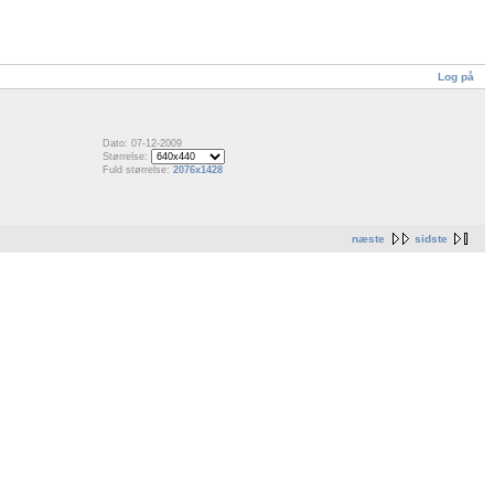
Log på
Dato: 07-12-2009
Størrelse:
Fuld størrelse:
2076x1428
næste
sidste