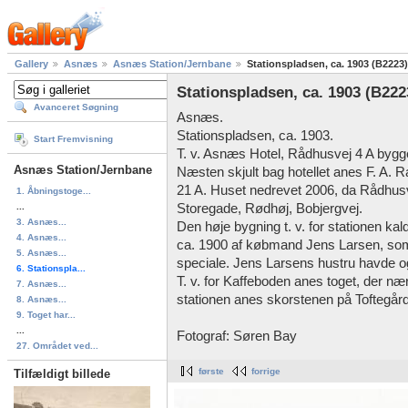
Gallery
Asnæs
Asnæs Station/Jernbane
Stationspladsen, ca. 1903 (B2223)
Stationspladsen, ca. 1903 (B222
Avanceret Søgning
Asnæs.
Stationspladsen, ca. 1903.
Start Fremvisning
T. v. Asnæs Hotel, Rådhusvej 4 A bygg
Asnæs Station/Jernbane
Næsten skjult bag hotellet anes F. A
21 A. Huset nedrevet 2006, da Rådhusve
1. Åbningstoge...
...
Storegade, Rødhøj, Bobjergvej.
3. Asnæs...
Den høje bygning t. v. for stationen ka
4. Asnæs...
ca. 1900 af købmand Jens Larsen, som
5. Asnæs...
speciale. Jens Larsens hustru havde o
6. Stationspla...
T. v. for Kaffeboden anes toget, der 
7. Asnæs...
stationen anes skorstenen på Toftegård
8. Asnæs...
9. Toget har...
...
Fotograf: Søren Bay
27. Området ved...
første
forrige
Tilfældigt billede