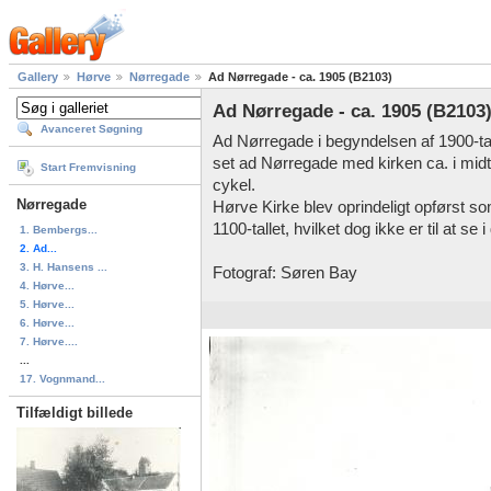
Gallery
Hørve
Nørregade
Ad Nørregade - ca. 1905 (B2103)
Ad Nørregade - ca. 1905 (B2103
Avanceret Søgning
Ad Nørregade i begyndelsen af 1900-tall
set ad Nørregade med kirken ca. i midt
Start Fremvisning
cykel.
Nørregade
Hørve Kirke blev oprindeligt opførst s
1100-tallet, hvilket dog ikke er til at se
1. Bembergs...
2. Ad...
3. H. Hansens ...
Fotograf: Søren Bay
4. Hørve...
5. Hørve...
6. Hørve...
7. Hørve....
...
17. Vognmand...
Tilfældigt billede