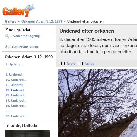
Gallery
Orkanen Adam 3.12. 1999
Underød efter orkanen
Underød efter orkanen
Avanceret Søgning
3. december 1999 rullede orkanen Ad
har taget disse fotos, som viser orkan
Start Fremvisning
blandt andet el-nettet i perioden efter.
Orkanen Adam 3.12. 1999
første
forrige
1. Jyderup...
...
9. Underød...
10. Underød...
11. Underød...
12. Underød...
13. Underød...
14. Underød...
15. Underød...
...
22. Underød...
Tilfældigt billede