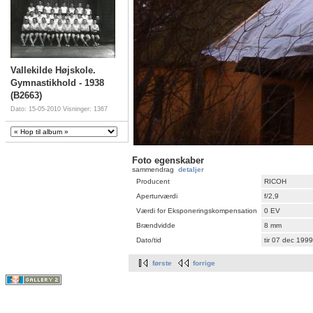
Vallekilde Højskole.
Gymnastikhold - 1938
(B2663)
Dato: 15-05-2010
Visninger: 1367
Foto egenskaber
sammendrag
detaljer
Producent
RICOH
Aperturværdi
f/2,9
Værdi for Eksponeringskompensation
0 EV
Brændvidde
8 mm
Dato/tid
tir 07 dec 199
første
forrige