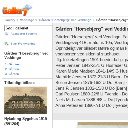
Gallery
Veddinge
Gården "Horsebjerg" ved Veddinge
Gården "Horsebjerg"
Gården "Horsebjerg" ved Veddi
Avanceret Søgning
Gården "Horsebjerg" ved Veddinge. Fami
Veddingevej 41B, matr. nr. 10a, Veddin
Start Fremvisning
Oprindeligt var billedet større og man
Gården "Horsebjerg" ved
vognporten ved siden af stuehuset.
Veddinge
Iflg. folketællingen 1901 boede da flg. 
1. Gården...
Peter Jensen 1842-25/1 G Husfader 
2. Gården...
Karen Marie Madsen 1841-14/9 G Hus
3. Gården...
Mathilde Jensen 1872-21/3 U Barn - D
Boline Jensen 1876-16/2 U Do [Barn] -
Tilfældigt billede
Jens P. Jensen 1892-19/8 U Do [Barn]
Carl Poulsen 1880-22/6 U Tyende - Do
Niels M. Larsen 1886-9/8 U Do [Tyende
Anna Petersen 1886-7/1 U Do [Tyende
Nykøbing Sygehus 1915
(B91264)