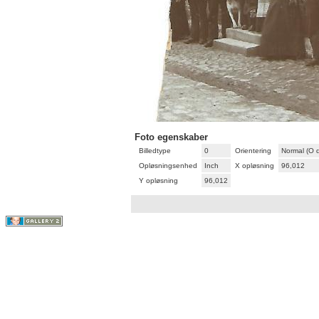
Foto egenskaber
Billedtype
0
Orientering
Normal (O 
Opløsningsenhed
Inch
X opløsning
96,012
Y opløsning
96,012