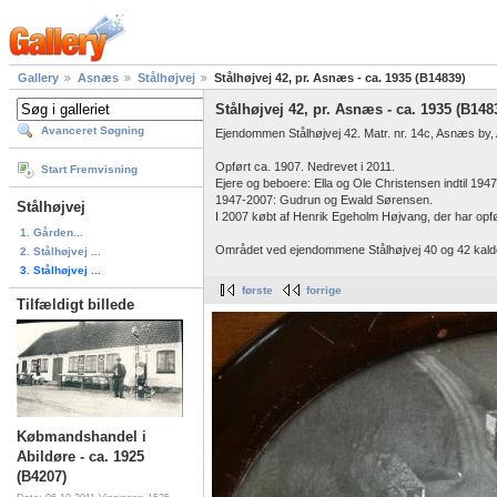
Gallery
Asnæs
Stålhøjvej
Stålhøjvej 42, pr. Asnæs - ca. 1935 (B14839)
Stålhøjvej 42, pr. Asnæs - ca. 1935 (B148
Avanceret Søgning
Ejendommen Stålhøjvej 42. Matr. nr. 14c, Asnæs by
Opført ca. 1907. Nedrevet i 2011.
Start Fremvisning
Ejere og beboere: Ella og Ole Christensen indtil 1947
1947-2007: Gudrun og Ewald Sørensen.
Stålhøjvej
I 2007 købt af Henrik Egeholm Højvang, der har opfø
1. Gården...
Området ved ejendommene Stålhøjvej 40 og 42 kal
2. Stålhøjvej ...
3. Stålhøjvej ...
første
forrige
Tilfældigt billede
Købmandshandel i
Abildøre - ca. 1925
(B4207)