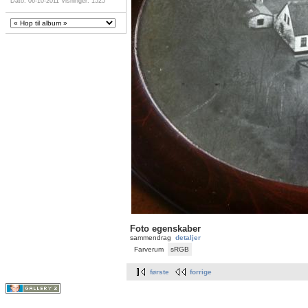
Dato: 06-10-2011
Visninger: 1525
Foto egenskaber
sammendrag
detaljer
Farverum
sRGB
første
forrige