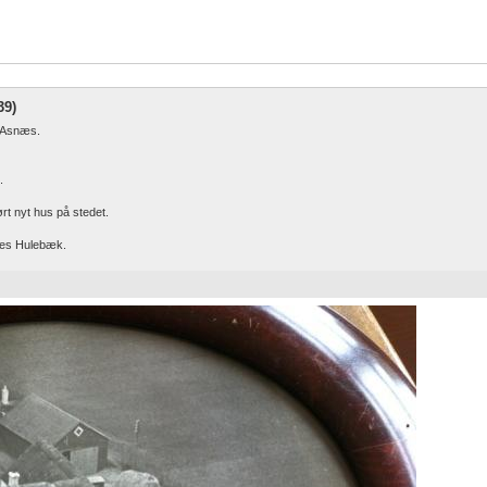
39)
, Asnæs.
.
rt nyt hus på stedet.
des Hulebæk.