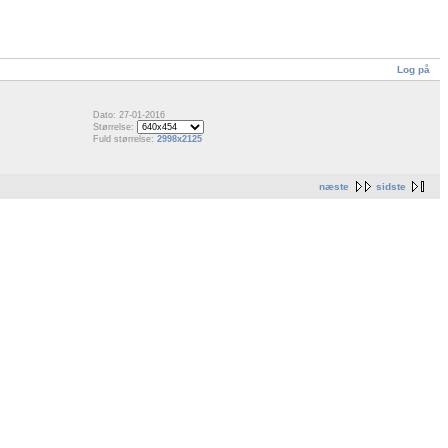
Log på
Dato: 27-01-2016
Størrelse:
Fuld størrelse:
2998x2125
næste
sidste