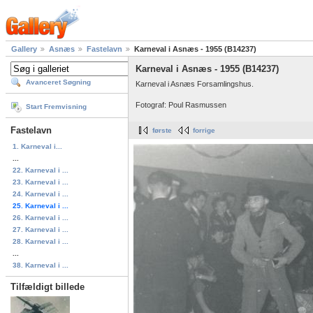
Gallery
Asnæs
Fastelavn
Karneval i Asnæs - 1955 (B14237)
Karneval i Asnæs - 1955 (B14237)
Avanceret Søgning
Karneval i Asnæs Forsamlingshus.
Fotograf: Poul Rasmussen
Start Fremvisning
Fastelavn
første
forrige
1. Karneval i...
...
22. Karneval i ...
23. Karneval i ...
24. Karneval i ...
25. Karneval i ...
26. Karneval i ...
27. Karneval i ...
28. Karneval i ...
...
38. Karneval i ...
Tilfældigt billede