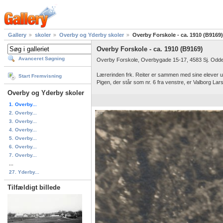
Gallery
skoler
Overby og Yderby skoler
Overby Forskole - ca. 1910 (B9169)
Overby Forskole - ca. 1910 (B9169)
Avanceret Søgning
Overby Forskole, Overbygade 15-17, 4583 Sj. Odde
Lærerinden frk. Reiter er sammen med sine elever ude
Start Fremvisning
Pigen, der står som nr. 6 fra venstre, er Valborg L
Overby og Yderby skoler
1. Overby...
2. Overby...
3. Overby...
4. Overby...
5. Overby...
6. Overby...
7. Overby...
...
27. Yderby...
Tilfældigt billede