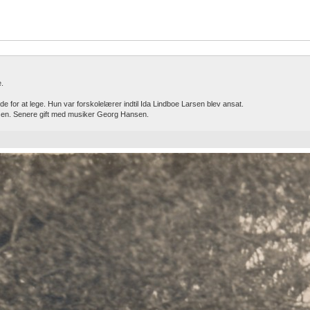
.
 for at lege. Hun var forskolelærer indtil Ida Lindboe Larsen blev ansat.
arsen. Senere gift med musiker Georg Hansen.