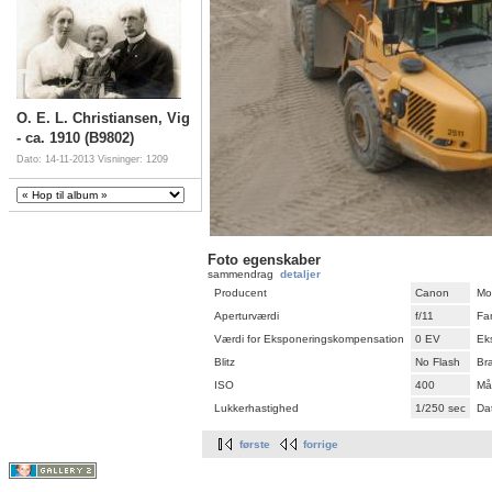
O. E. L. Christiansen, Vig
- ca. 1910 (B9802)
Dato: 14-11-2013
Visninger: 1209
Foto egenskaber
sammendrag
detaljer
Producent
Canon
Mo
Aperturværdi
f/11
Fa
Værdi for Eksponeringskompensation
0 EV
Ek
Blitz
No Flash
Br
ISO
400
Må
Lukkerhastighed
1/250 sec
Dat
første
forrige