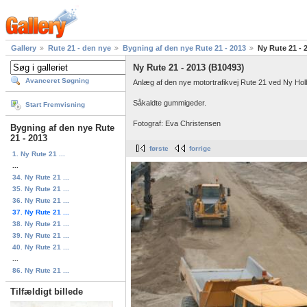
Gallery
Rute 21 - den nye
Bygning af den nye Rute 21 - 2013
Ny Rute 21 - 
Ny Rute 21 - 2013 (B10493)
Avanceret Søgning
Anlæg af den nye motortrafikvej Rute 21 ved Ny Ho
Såkaldte gummigeder.
Start Fremvisning
Fotograf: Eva Christensen
Bygning af den nye Rute
21 - 2013
første
forrige
1. Ny Rute 21 ...
...
34. Ny Rute 21 ...
35. Ny Rute 21 ...
36. Ny Rute 21 ...
37. Ny Rute 21 ...
38. Ny Rute 21 ...
39. Ny Rute 21 ...
40. Ny Rute 21 ...
...
86. Ny Rute 21 ...
Tilfældigt billede